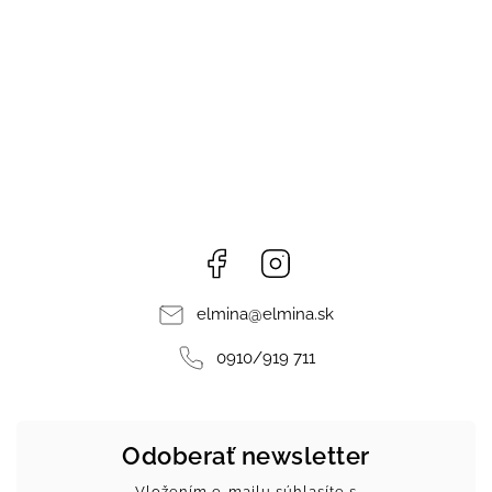
Facebook
Instagram
elmina
@
elmina.sk
0910/919 711
Odoberať newsletter
Vložením e-mailu súhlasíte s