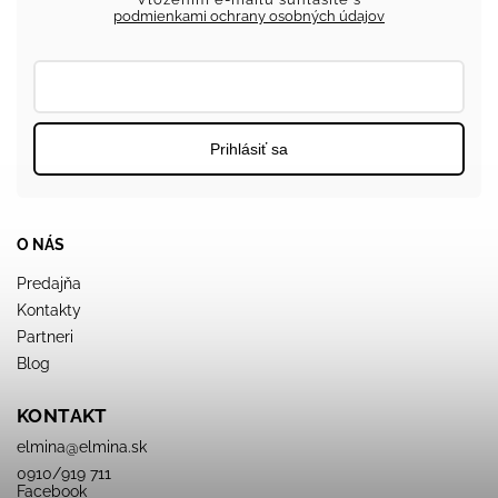
podmienkami ochrany osobných údajov
Prihlásiť sa
O NÁS
Predajňa
Kontakty
Partneri
Blog
KONTAKT
elmina
@
elmina.sk
0910/919 711
Facebook