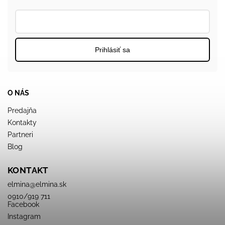
Prihlásiť sa
O NÁS
Predajňa
Kontakty
Partneri
Blog
KONTAKT
elmina
@
elmina.sk
0910/919 711
Facebook
Instagram