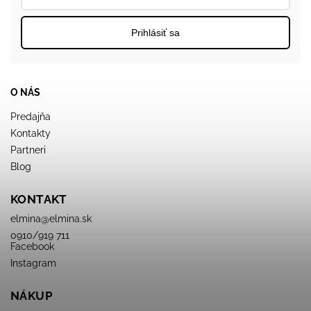
Prihlásiť sa
O NÁS
Predajňa
Kontakty
Partneri
Blog
KONTAKT
elmina
@
elmina.sk
0910/919 711
Facebook
Instagram
NÁKUP