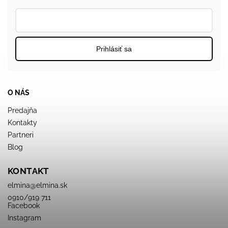
Prihlásiť sa
O NÁS
Predajňa
Kontakty
Partneri
Blog
KONTAKT
elmina
@
elmina.sk
0910/919 711
Facebook
Instagram