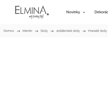
Novinky
Dekorác
Domov
/
Interiér
/
Stoly
/
Jedálenské stoly
/
Hranaté stoly