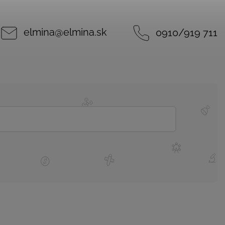
elmina
@
elmina.sk
0910/919 711