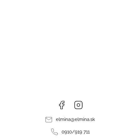
Facebook
Instagram
elmina
@
elmina.sk
0910/919 711