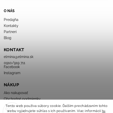
O NÁS
Predajňa
Kontakty
Partneri
Blog
KONTAKT
elmina
@
elmina.sk
0910/919 711
Facebook
Instagram
NÁKUP
Ako nakupovať
Obchodné podmienky
Podmienky ochrany osobných údajov
Tento web používa súbory cookie. Ďalším prechádzaním tohto
webu vyjadrujete súhlas s ich používaním. Viac informácií
tu
.