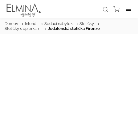
Domov
/
Interiér
/
Sedací nábytok
/
Stoličky
/
Stoličky s opierkami
/
Jedálenská stolička Firenze