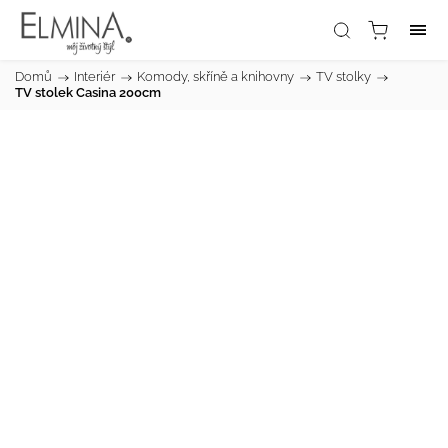
Domů
/
Interiér
/
Komody, skříně a knihovny
/
TV stolky
/
TV stolek Casina 200cm