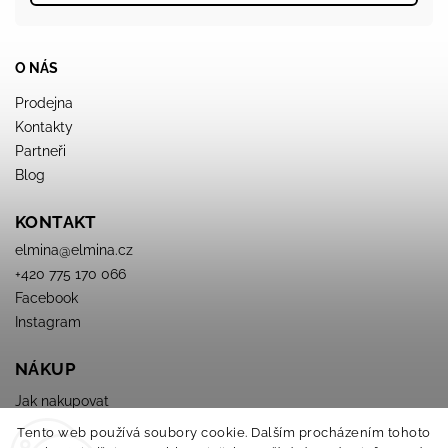
O NÁS
Prodejna
Kontakty
Partneři
Blog
KONTAKT
elmina
@
elmina.cz
+420 775 170 066
Facebook
Instagram
NÁKUP
Jak nakupovat
Obchodné podmienky
Tento web používá soubory cookie. Dalším procházením tohoto