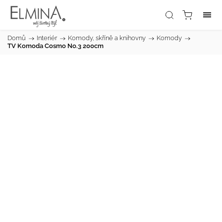
Domů
/
Interiér
/
Komody, skříně a knihovny
/
Komody
/
TV Komoda Cosmo No.3 200cm