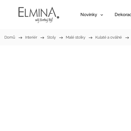
Novinky
Dekora
Domů
/
Interiér
/
Stoly
/
Malé stolky
/
Kulaté a oválné
/