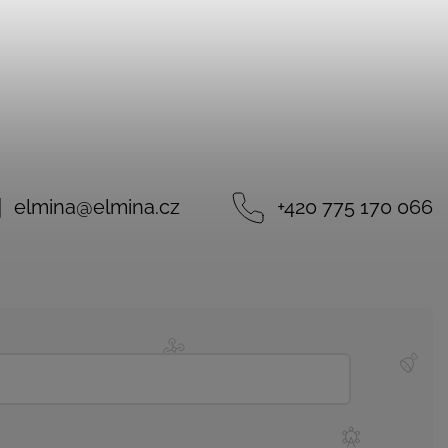
elmina
@
elmina.cz
+420 775 170 066