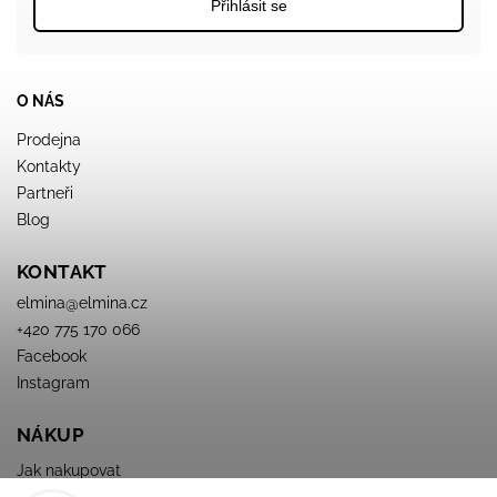
Přihlásit se
O NÁS
Prodejna
Kontakty
Partneři
Blog
KONTAKT
elmina
@
elmina.cz
+420 775 170 066
Facebook
Instagram
NÁKUP
Jak nakupovat
Obchodné podmienky