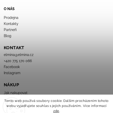
O NÁS
Prodejna
Kontakty
Partneři
Blog
KONTAKT
elmina
@
elmina.cz
+420 775 170 066
Facebook
Instagram
NÁKUP
Jak nakupovat
Obchodné podmienky
Tento web používá soubory cookie. Dalším procházením tohoto
Podmínky ochrany osobních údajů
webu vyjadřujete souhlas s jejich používáním.. Více informací
zde
.