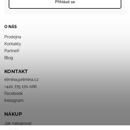
Přihlásit se
O NÁS
Prodejna
Kontakty
Partneři
Blog
KONTAKT
elmina
@
elmina.cz
+420 775 170 066
Facebook
Instagram
NÁKUP
Jak nakupovat