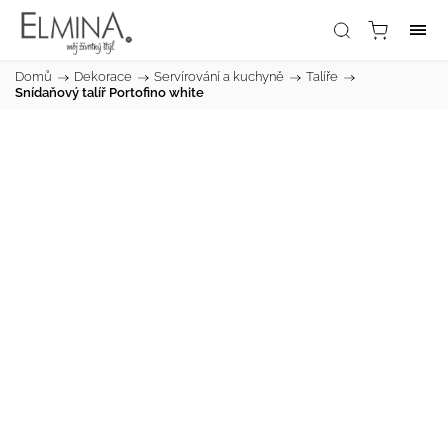
Domů
/
Dekorace
/
Servírování a kuchyně
/
Talíře
/
Snídaňový talíř Portofino white