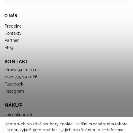
O NÁS
Prodejna
Kontakty
Partneři
Blog
KONTAKT
elmina
@
elmina.cz
+420 775 170 066
Facebook
Instagram
NÁKUP
Jak nakupovat
Obchodné podmienky
Tento web používá soubory cookie. Dalším procházením tohoto
Podmínky ochrany osobních údajů
webu vyjadřujete souhlas s jejich používáním.. Více informací