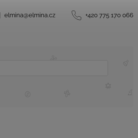
elmina
@
elmina.cz
+420 775 170 066