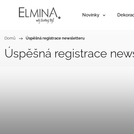
Novinky
Dekora
Domů
/
Úspěšná registrace newsletteru
Úspěšná registrace news