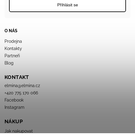
Přihlásit se
O NÁS
Prodejna
Kontakty
Partneři
Blog
KONTAKT
elmina
@
elmina.cz
+420 775 170 066
Facebook
Instagram
NÁKUP
Jak nakupovat