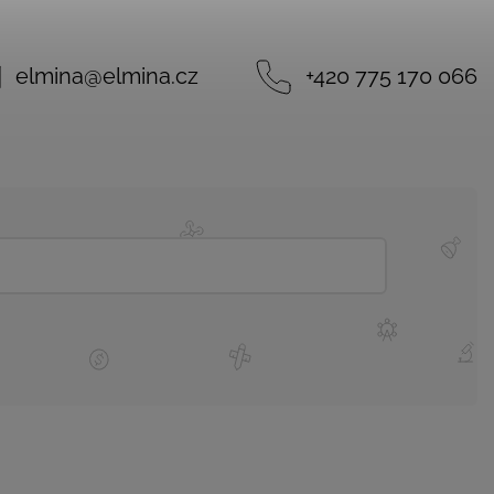
elmina
@
elmina.cz
+420 775 170 066