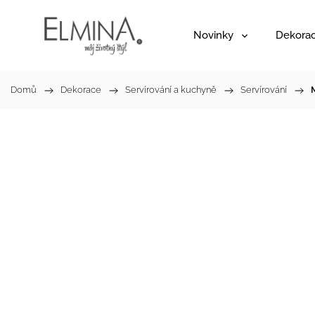
Novinky
Dekora
Domů
/
Dekorace
/
Servírování a kuchyně
/
Servírování
/