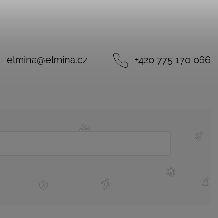
elmina
@
elmina.cz
+420 775 170 066