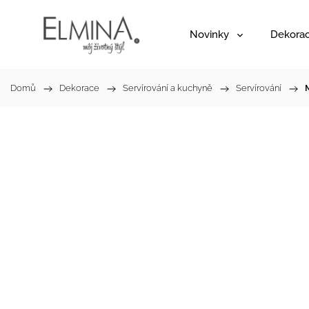
Novinky
Dekora
Domů
/
Dekorace
/
Servírování a kuchyně
/
Servírování
/