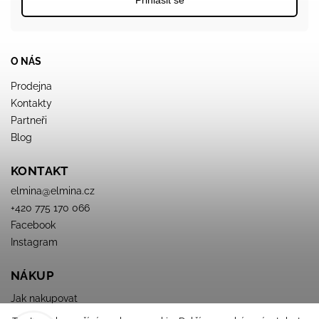
Přihlásit se
O NÁS
Prodejna
Kontakty
Partneři
Blog
KONTAKT
elmina
@
elmina.cz
+420 775 170 066
Facebook
Instagram
NÁKUP
Jak nakupovat
Obchodné podmienky