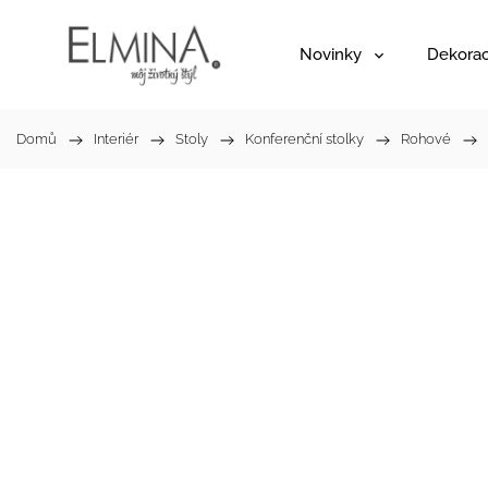
Novinky
Dekora
Domů
/
Interiér
/
Stoly
/
Konferenční stolky
/
Rohové
/