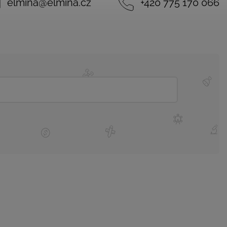
elmina
@
elmina.cz
+420 775 170 066