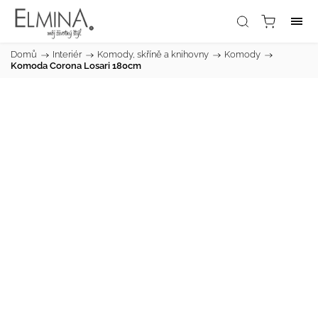
Domů
/
Interiér
/
Komody, skříně a knihovny
/
Komody
/
Komoda Corona Losari 180cm