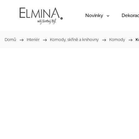
Novinky
Dekora
Domů
/
Interiér
/
Komody, skříně a knihovny
/
Komody
/
K