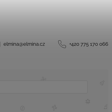
elmina
@
elmina.cz
+420 775 170 066