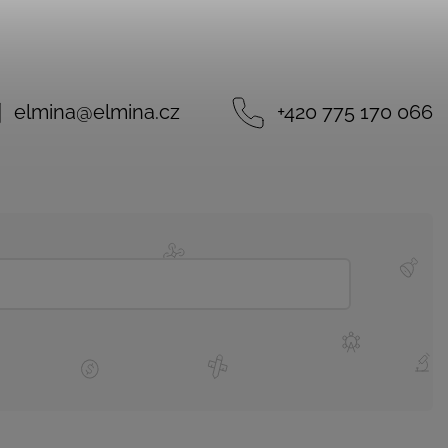
elmina
@
elmina.cz
+420 775 170 066