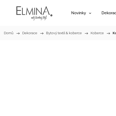
Novinky
Dekora
Domů
/
Dekorace
/
Bytový textil & koberce
/
Koberce
/
K