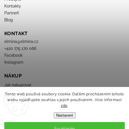
Kontakty
Partneři
Blog
KONTAKT
elmina
@
elmina.cz
+420 775 170 066
Facebook
Instagram
NÁKUP
Jak nakupovat
Obchodné podmienky
Tento web používá soubory cookie. Dalším procházením tohoto
Podmínky ochrany osobních údajů
webu vyjadřujete souhlas s jejich používáním.. Více informací
zde
.
Nastavení
Souhlasím