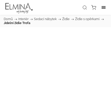
Domů
/
Interiér
/
Sedací nábytek
/
Židle
/
Židle s opěrkami
/
Jídelní židle Trofa