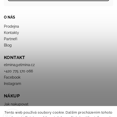
O NÁS
Prodejna
Kontakty
Partneři
Blog
KONTAKT
elmina
@
elmina.cz
+420 775 170 066
Facebook
Instagram
NÁKUP
Jak nakupovat
Obchodné podmienky
Tento web používá soubory cookie. Dalším procházením tohoto
Podmínky ochrany osobních údajů