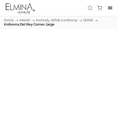
Domů
/
Interiér
/
Komody, skříně a knihovny
/
Skříně
/
Knihovna Del Rey Corner, large