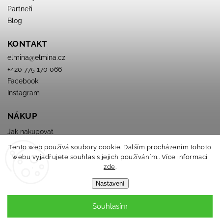
Partneři
Blog
KONTAKT
elmina
@
elmina.cz
+420 775 170 066
Facebook
Instagram
NÁKUP
Jak nakupovat
Obchodné podmienky
Tento web používá soubory cookie. Dalším procházením tohoto
Podmínky ochrany osobních údajů
webu vyjadřujete souhlas s jejich používáním.. Více informací
zde
.
Nastavení
Souhlasím