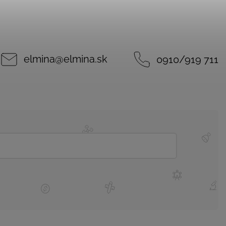
elmina
@
elmina.sk
0910/919 711