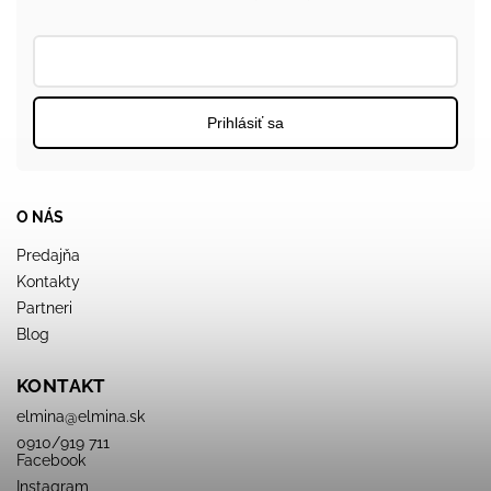
Prihlásiť sa
O NÁS
Predajňa
Kontakty
Partneri
Blog
KONTAKT
elmina
@
elmina.sk
0910/919 711
Facebook
Instagram