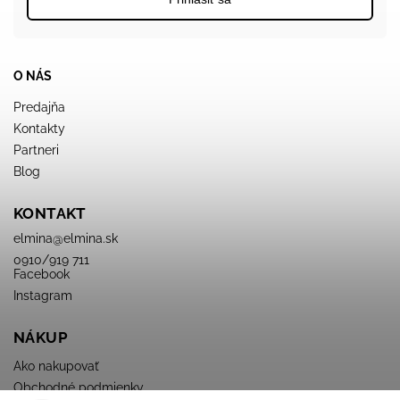
O NÁS
Predajňa
Kontakty
Partneri
Blog
KONTAKT
elmina
@
elmina.sk
0910/919 711
Facebook
Instagram
NÁKUP
Ako nakupovať
Obchodné podmienky