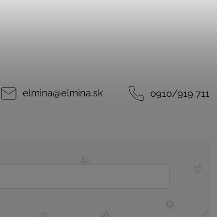
elmina
@
elmina.sk
0910/919 711