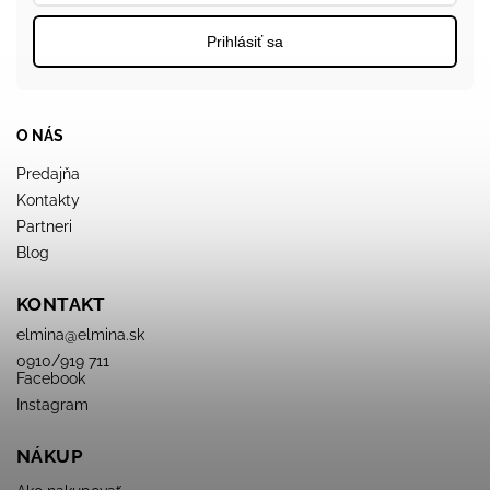
Prihlásiť sa
O NÁS
Predajňa
Kontakty
Partneri
Blog
KONTAKT
elmina
@
elmina.sk
0910/919 711
Facebook
Instagram
NÁKUP