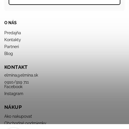
O NÁS
Predajňa
Kontakty
Partneri
Blog
KONTAKT
elmina
@
elmina.sk
0910/919 711
Facebook
Instagram
NÁKUP
Ako nakupovať
Obchodné podmienky