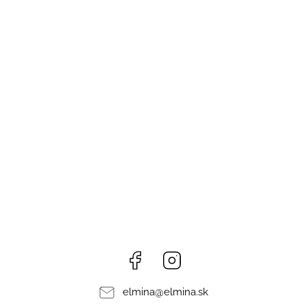
Facebook
Instagram
elmina
@
elmina.sk