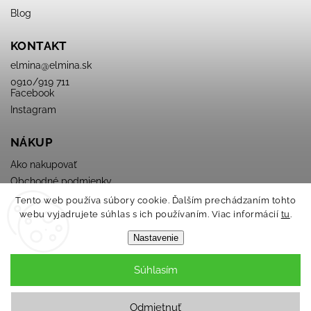
Blog
KONTAKT
elmina
@
elmina.sk
0910/919 711
Facebook
Instagram
NÁKUP
Ako nakupovať
Obchodné podmienky
Podmienky ochrany osobných údajov
Tento web používa súbory cookie. Ďalším prechádzaním tohto
webu vyjadrujete súhlas s ich používaním. Viac informácií
tu
.
Nastavenie
Súhlasím
Copyright 2026
ELMINA
. Všetky práva vyhradené.
Odmietnuť