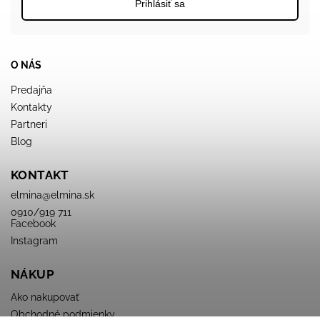
Prihlásiť sa
O NÁS
Predajňa
Kontakty
Partneri
Blog
KONTAKT
elmina
@
elmina.sk
0910/919 711
Facebook
Instagram
NÁKUP
Ako nakupovať
Obchodné podmienky