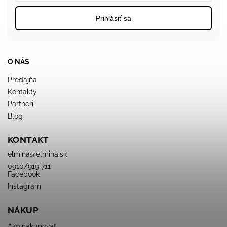
Prihlásiť sa
O NÁS
Predajňa
Kontakty
Partneri
Blog
KONTAKT
elmina
@
elmina.sk
0910/919 711
Facebook
Instagram
NÁKUP
Ako nakupovať