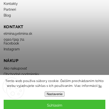
Kontakty
Partneri
Blog
KONTAKT
elmina
@
elmina.sk
0910/919 711
Facebook
Instagram
NÁKUP
Ako nakupovať
Obchodné podmienky
Podmienky ochrany osobných údajov
Tento web používa súbory cookie. Ďalším prechádzaním tohto
webu vyjadrujete súhlas s ich používaním. Viac informácií
tu
.
Nastavenie
Súhlasím