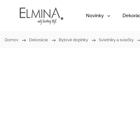
Novinky
Dekorác
Domov
/
Dekorácie
/
Bytové doplnky
/
Svietniky a sviečky
/