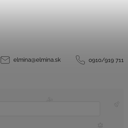
elmina
@
elmina.sk
0910/919 711