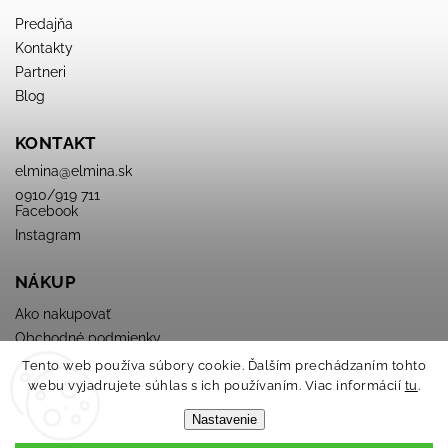
Predajňa
Kontakty
Partneri
Blog
KONTAKT
elmina
@
elmina.sk
0910/919 711
Facebook
Instagram
NÁKUP
Ako nakupovať
Obchodné podmienky
Podmienky ochrany osobných údajov
Tento web používa súbory cookie. Ďalším prechádzaním tohto
webu vyjadrujete súhlas s ich používaním. Viac informácií
tu
.
Nastavenie