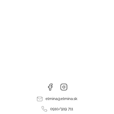
Facebook
Instagram
elmina
@
elmina.sk
0910/919 711