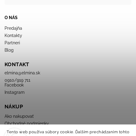
O NÁS
Predajňa
Kontakty
Partneri
Blog
KONTAKT
elmina
@
elmina.sk
0910/919 711
Facebook
Instagram
NÁKUP
Ako nakupovať
Obchodné podmienky
Podmienky ochrany osobných údajov
Tento web používa súbory cookie. Ďalším prechádzaním tohto