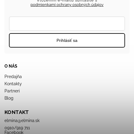
Vložením e-mailu súhlasíte s
podmienkami ochrany osobných údajov
Prihlásiť sa
O NÁS
Predajňa
Kontakty
Partneri
Blog
KONTAKT
elmina
@
elmina.sk
0910/919 711
Facebook