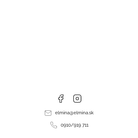
Facebook
Instagram
elmina
@
elmina.sk
0910/919 711