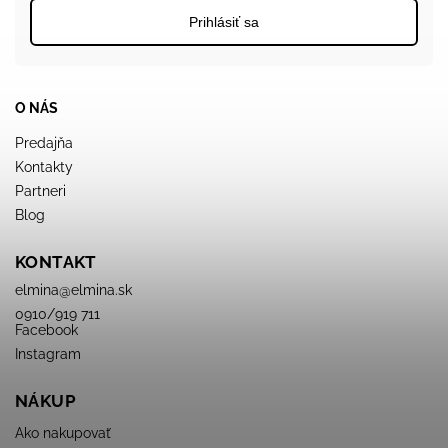
Prihlásiť sa
O NÁS
Predajňa
Kontakty
Partneri
Blog
KONTAKT
elmina
@
elmina.sk
0910/919 711
Facebook
Instagram
NÁKUP
Ako nakupovať