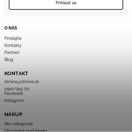
Prihlásiť sa
O NÁS
Predajňa
Kontakty
Partneri
Blog
KONTAKT
elmina
@
elmina.sk
0910/919 711
Facebook
Instagram
NÁKUP
Ako nakupovať
Obchodné podmienky