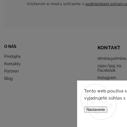
Vložením e-mailu súhlasíte s
podmienkami ochrany o
O NÁS
KONTAKT
Predajňa
elmina
@
elmina.
Kontakty
0910/919 711
Facebook
Partneri
Instagram
Blog
Tento web používa 
vyjadrujete súhlas s
Nastavenie