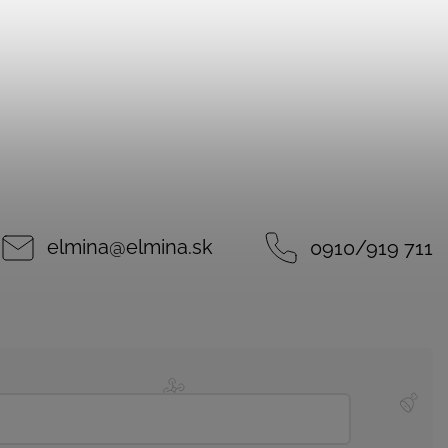
elmina
@
elmina.sk
0910/919 711