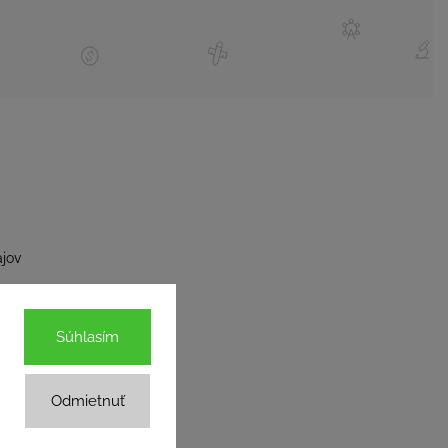
jov
Súhlasím
Odmietnuť