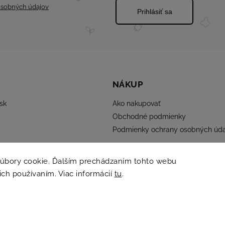
sobných údajov
Prihlásiť sa
NÁKUP
sk
Ako nakupovať
Obchodné podmienky
Podmienky ochrany osobných úda
súbory cookie. Ďalším prechádzaním tohto webu
 ich používaním. Viac informácií
tu
.
Copyright 2026
ELMINA
. Všetky práva vyhradené.
Grafický návrh vytvořil a nakódoval
Shoptak.cz