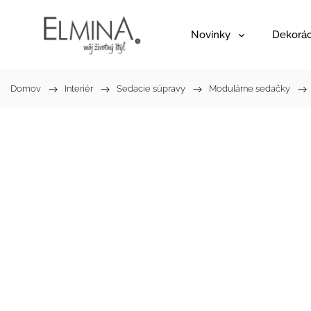
Novinky
Dekorác
Domov
/
Interiér
/
Sedacie súpravy
/
Modulárne sedačky
/