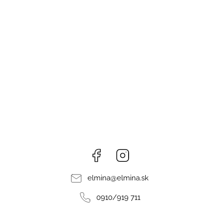
Facebook
Instagram
elmina
@
elmina.sk
0910/919 711