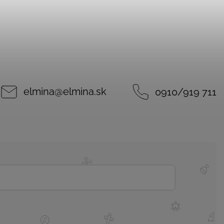
elmina
@
elmina.sk
0910/919 711