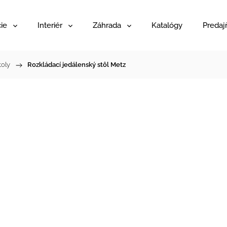
ie
Interiér
Záhrada
Katalógy
Predaj
toly
/
Rozkládací jedálenský stôl Metz